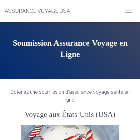
ASSURANCE VOYAGE USA
T
O
G
G
L
Soumission Assurance Voyage en
E
N
Ligne
A
V
I
G
A
T
Obtenez une soumission d’assurance voyage santé en
I
O
ligne.
N
Voyage aux États-Unis (USA)